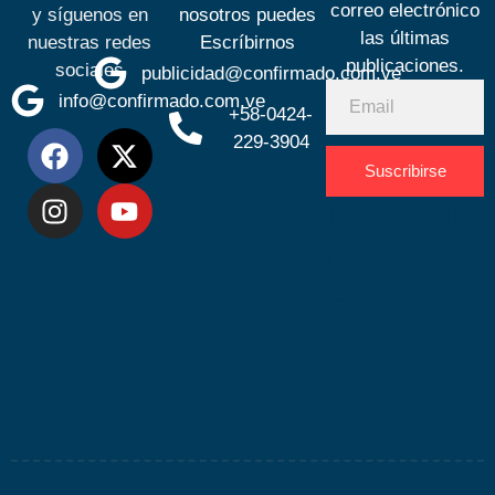
correo electrónico
y síguenos en
nosotros puedes
las últimas
nuestras redes
Escríbirnos
publicaciones.
sociales
publicidad@confirmado.com.ve
info@confirmado.com.ve
+58-0424-
229-3904
Suscribirse
Desarrolla
por
Espacio
SEO