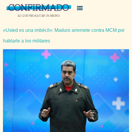
«Usted es una imbécil»: Maduro arremete contra MCM por
hablarle a los militares