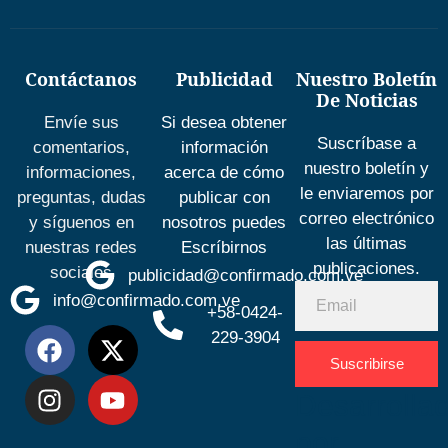
Contáctanos
Publicidad
Nuestro Boletín
De Noticias
Envíe sus
Si desea obtener
Suscríbase a
comentarios,
información
nuestro boletín y
informaciones,
acerca de cómo
le enviaremos por
preguntas, dudas
publicar con
correo electrónico
y síguenos en
nosotros puedes
las últimas
nuestras redes
Escríbirnos
publicaciones.
sociales
publicidad@confirmado.com.ve
info@confirmado.com.ve
+58-0424-
229-3904
Suscribirse
Desarrolla
por