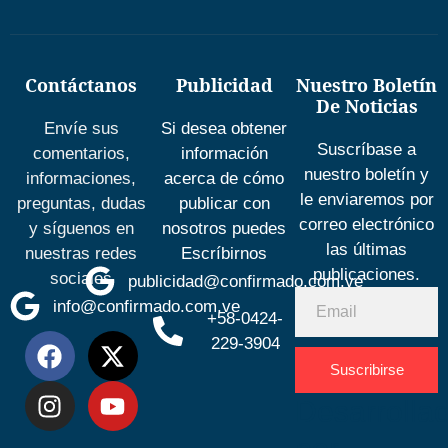
Contáctanos
Publicidad
Nuestro Boletín
De Noticias
Envíe sus
Si desea obtener
Suscríbase a
comentarios,
información
nuestro boletín y
informaciones,
acerca de cómo
le enviaremos por
preguntas, dudas
publicar con
correo electrónico
y síguenos en
nosotros puedes
las últimas
nuestras redes
Escríbirnos
publicaciones.
sociales
publicidad@confirmado.com.ve
info@confirmado.com.ve
+58-0424-
229-3904
Suscribirse
Desarrolla