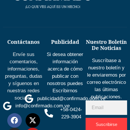
Contáctanos
Publicidad
Nuestro Boletín
De Noticias
Envíe sus
Si desea obtener
Suscríbase a
comentarios,
información
nuestro boletín y
informaciones,
acerca de cómo
le enviaremos por
preguntas, dudas
publicar con
correo electrónico
y síguenos en
nosotros puedes
las últimas
nuestras redes
Escríbirnos
publicaciones.
sociales
publicidad@confirmado.com.ve
info@confirmado.com.ve
+58-0424-
229-3904
Suscribirse