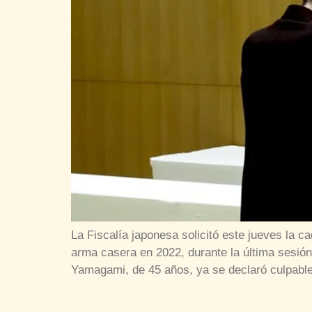
La Fiscalía japonesa solicitó este jueves la
arma casera en 2022, durante la última sesión
Yamagami, de 45 años, ya se declaró culpabl