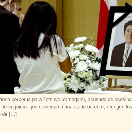
 cadena perpetua para Tetsuya Yamagami, acusado de asesinar
 de su juicio, que comenzó a finales de octubre, recogen lo
e de […]