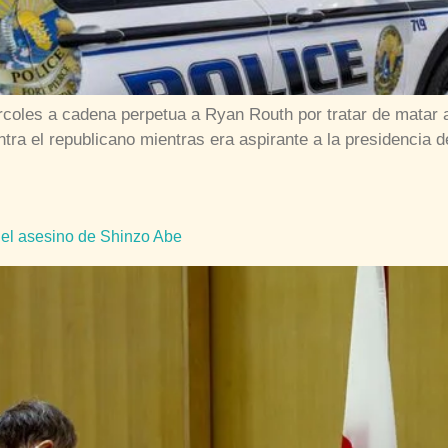
rcoles a cadena perpetua a Ryan Routh por tratar de matar
ontra el republicano mientras era aspirante a la presidencia
 el asesino de Shinzo Abe