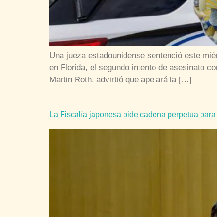
Una jueza estadounidense sentenció este mié
en Florida, el segundo intento de asesinato c
Martin Roth, advirtió que apelará la […]
La Fiscalía japonesa pide cadena perpetua para