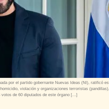
ada por el partido gobernante Nuevas Ideas (NI), ratificó es
 homicidio, violación y organizaciones terroristas (pandillas
8 votos de 60 diputados de este órgano […]