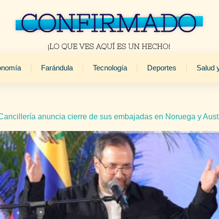
onomía
Farándula
Tecnología
Deportes
Salud 
 Cancillería anuncia cierre de sus embajadas en Noruega y Aust