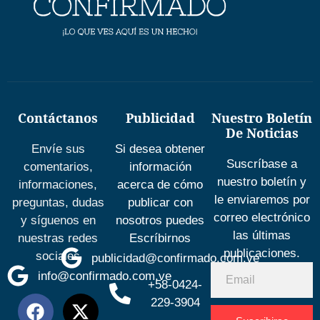
Contáctanos
Publicidad
Nuestro Boletín
De Noticias
Envíe sus
Si desea obtener
Suscríbase a
comentarios,
información
nuestro boletín y
informaciones,
acerca de cómo
le enviaremos por
preguntas, dudas
publicar con
correo electrónico
y síguenos en
nosotros puedes
las últimas
nuestras redes
Escríbirnos
publicaciones.
sociales
publicidad@confirmado.com.ve
info@confirmado.com.ve
+58-0424-
229-3904