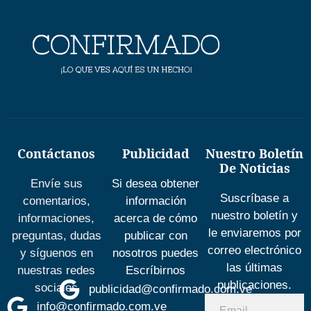
Contáctanos
Publicidad
Nuestro Boletín
De Noticias
Envíe sus
Si desea obtener
Suscríbase a
comentarios,
información
nuestro boletín y
informaciones,
acerca de cómo
le enviaremos por
preguntas, dudas
publicar con
correo electrónico
y síguenos en
nosotros puedes
las últimas
nuestras redes
Escríbirnos
publicaciones.
sociales
publicidad@confirmado.com.ve
info@confirmado.com.ve