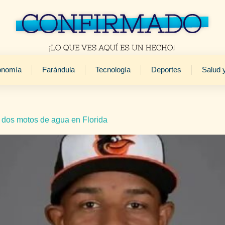
onomía
Farándula
Tecnología
Deportes
Salud 
 dos motos de agua en Florida