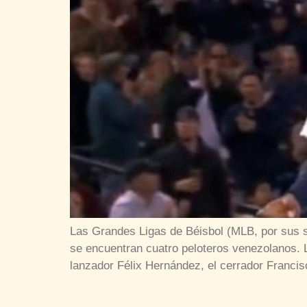
Las Grandes Ligas de Béisbol (MLB, por sus si
se encuentran cuatro peloteros venezolanos. L
lanzador Félix Hernández, el cerrador Franci