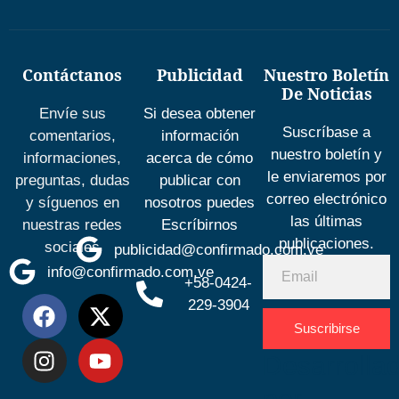
Contáctanos
Publicidad
Nuestro Boletín
De Noticias
Envíe sus
Si desea obtener
Suscríbase a
comentarios,
información
nuestro boletín y
informaciones,
acerca de cómo
le enviaremos por
preguntas, dudas
publicar con
correo electrónico
y síguenos en
nosotros puedes
las últimas
nuestras redes
Escríbirnos
publicaciones.
sociales
publicidad@confirmado.com.ve
info@confirmado.com.ve
+58-0424-
229-3904
Suscribirse
Desarrolla
por