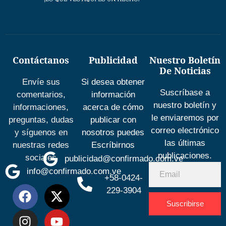
Contáctanos
Publicidad
Nuestro Boletín
De Noticias
Envíe sus
Si desea obtener
Suscríbase a
comentarios,
información
nuestro boletín y
informaciones,
acerca de cómo
le enviaremos por
preguntas, dudas
publicar con
correo electrónico
y síguenos en
nosotros puedes
las últimas
nuestras redes
Escríbirnos
publicaciones.
sociales
publicidad@confirmado.com.ve
info@confirmado.com.ve
+58-0424-
229-3904
Suscribirse
Desarrolla