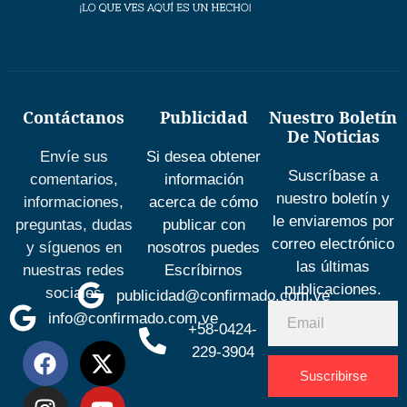
Contáctanos
Publicidad
Nuestro Boletín
De Noticias
Envíe sus
Si desea obtener
Suscríbase a
comentarios,
información
nuestro boletín y
informaciones,
acerca de cómo
le enviaremos por
preguntas, dudas
publicar con
correo electrónico
y síguenos en
nosotros puedes
las últimas
nuestras redes
Escríbirnos
publicaciones.
sociales
publicidad@confirmado.com.ve
info@confirmado.com.ve
+58-0424-
229-3904
Suscribirse