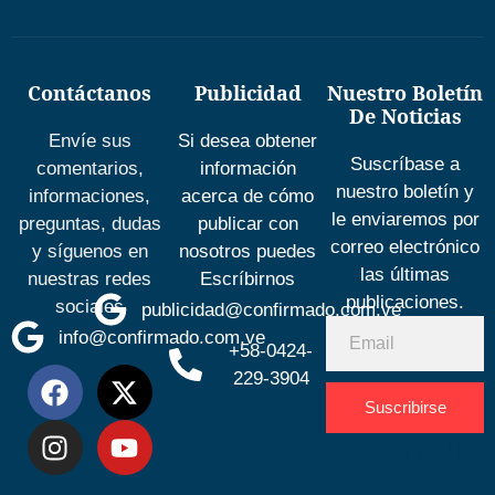
Contáctanos
Publicidad
Nuestro Boletín
De Noticias
Envíe sus
Si desea obtener
Suscríbase a
comentarios,
información
nuestro boletín y
informaciones,
acerca de cómo
le enviaremos por
preguntas, dudas
publicar con
correo electrónico
y síguenos en
nosotros puedes
las últimas
nuestras redes
Escríbirnos
publicaciones.
sociales
publicidad@confirmado.com.ve
info@confirmado.com.ve
+58-0424-
229-3904
Suscribirse
Desarrolla
por