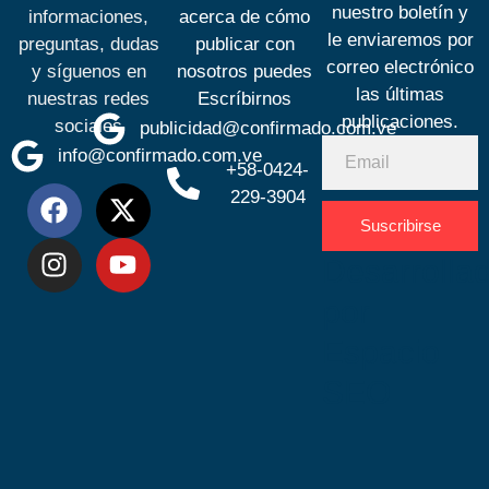
nuestro boletín y
informaciones,
acerca de cómo
le enviaremos por
preguntas, dudas
publicar con
correo electrónico
y síguenos en
nosotros puedes
las últimas
nuestras redes
Escríbirnos
publicaciones.
sociales
publicidad@confirmado.com.ve
info@confirmado.com.ve
+58-0424-
229-3904
Suscribirse
Desarrolla
por
Espacio
SEO