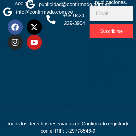
publicaciones.
sociales
publicidad@confirmado.com.ve
info@confirmado.com.ve
+58-0424-
229-3904
Suscribirse
Desarrolla
por
Espacio
SEO
Todos los derechos reservados de Confirmado registrado
con el RIF: J-29778546-9