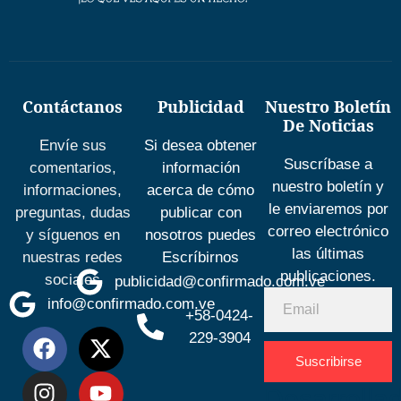
Contáctanos
Publicidad
Nuestro Boletín
De Noticias
Envíe sus
Si desea obtener
Suscríbase a
comentarios,
información
nuestro boletín y
informaciones,
acerca de cómo
le enviaremos por
preguntas, dudas
publicar con
correo electrónico
y síguenos en
nosotros puedes
las últimas
nuestras redes
Escríbirnos
publicaciones.
sociales
publicidad@confirmado.com.ve
info@confirmado.com.ve
+58-0424-
229-3904
Suscribirse
Desarrolla