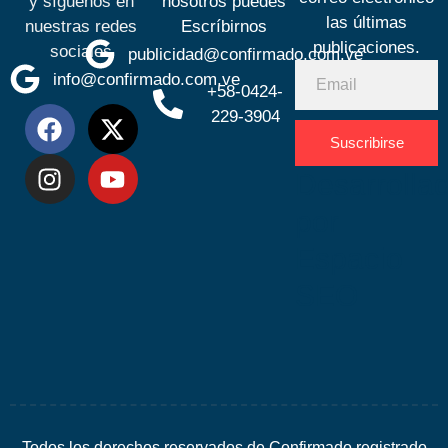
y síguenos en
nosotros puedes
las últimas
nuestras redes
Escríbirnos
publicaciones.
sociales
publicidad@confirmado.com.ve
info@confirmado.com.ve
+58-0424-
229-3904
Suscribirse
Desarrolla
por
Espacio
SEO
Todos los derechos reservados de Confirmado registrado