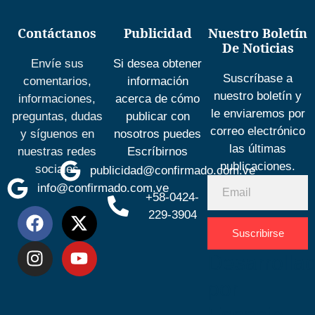
Contáctanos
Publicidad
Nuestro Boletín
De Noticias
Envíe sus
Si desea obtener
Suscríbase a
comentarios,
información
nuestro boletín y
informaciones,
acerca de cómo
le enviaremos por
preguntas, dudas
publicar con
correo electrónico
y síguenos en
nosotros puedes
las últimas
nuestras redes
Escríbirnos
publicaciones.
sociales
publicidad@confirmado.com.ve
info@confirmado.com.ve
+58-0424-
229-3904
Suscribirse
Desarrolla
por
Espacio