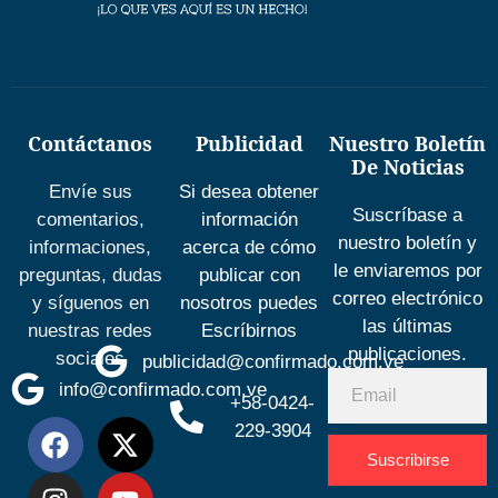
Contáctanos
Publicidad
Nuestro Boletín
De Noticias
Envíe sus
Si desea obtener
Suscríbase a
comentarios,
información
nuestro boletín y
informaciones,
acerca de cómo
le enviaremos por
preguntas, dudas
publicar con
correo electrónico
y síguenos en
nosotros puedes
las últimas
nuestras redes
Escríbirnos
publicaciones.
sociales
publicidad@confirmado.com.ve
info@confirmado.com.ve
+58-0424-
229-3904
Suscribirse