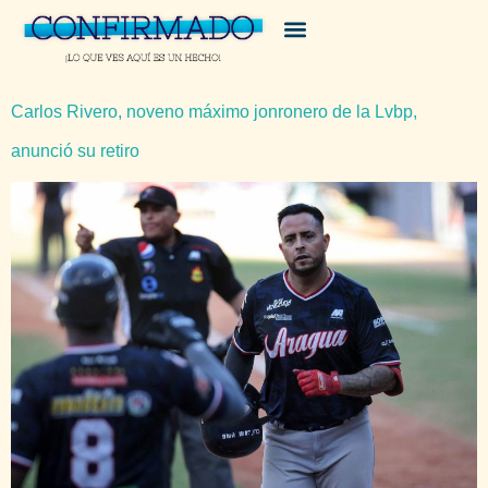
Carlos Rivero, noveno máximo jonronero de la Lvbp,
anunció su retiro