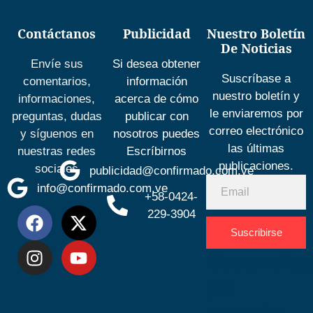
Contáctanos
Publicidad
Nuestro Boletín
De Noticias
Envíe sus
Si desea obtener
Suscríbase a
comentarios,
información
nuestro boletín y
informaciones,
acerca de cómo
le enviaremos por
preguntas, dudas
publicar con
correo electrónico
y síguenos en
nosotros puedes
las últimas
nuestras redes
Escríbirnos
publicaciones.
sociales
publicidad@confirmado.com.ve
info@confirmado.com.ve
+58-0424-
229-3904
Suscribirse
Desarrolla
por