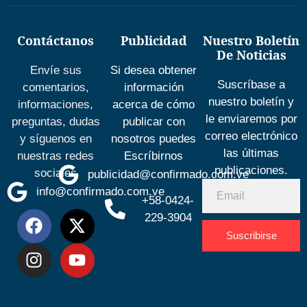
Contáctanos
Publicidad
Nuestro Boletín
De Noticias
Envíe sus
Si desea obtener
Suscríbase a
comentarios,
información
nuestro boletín y
informaciones,
acerca de cómo
le enviaremos por
preguntas, dudas
publicar con
correo electrónico
y síguenos en
nosotros puedes
las últimas
nuestras redes
Escríbirnos
publicaciones.
sociales
publicidad@confirmado.com.ve
info@confirmado.com.ve
+58-0424-
229-3904
Suscribirse
Desarrolla
por