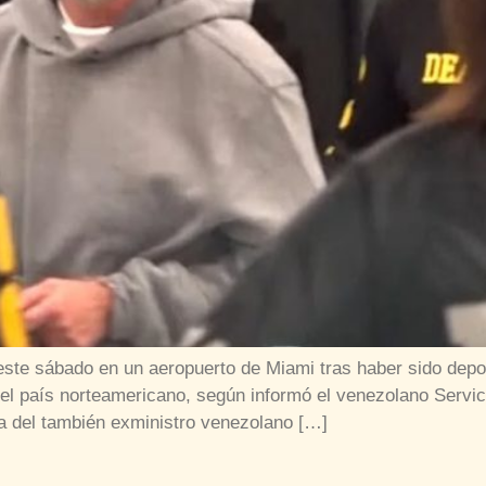
este sábado en un aeropuerto de Miami tras haber sido dep
el país norteamericano, según informó el venezolano Servici
da del también exministro venezolano […]