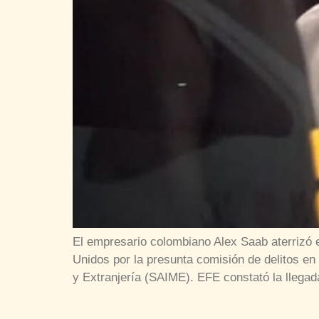
El empresario colombiano Alex Saab aterrizó 
Unidos por la presunta comisión de delitos en 
y Extranjería (SAIME). EFE constató la llega