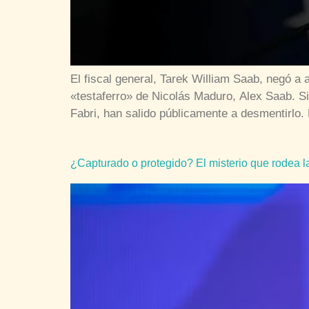
El fiscal general, Tarek William Saab, negó 
«testaferro» de Nicolás Maduro, Alex Saab. Si
Fabri, han salido públicamente a desmentirlo.
¿Capturado o protegido? El misterio que rodea 