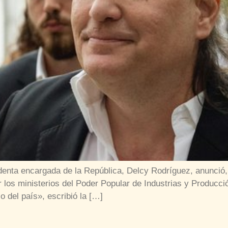
identa encargada de la República, Delcy Rodríguez, anunció,
r los ministerios del Poder Popular de Industrias y Producc
 del país», escribió la […]