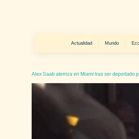
Actualidad
Mundo
Ec
Alex Saab aterriza en Miami tras ser deportado 