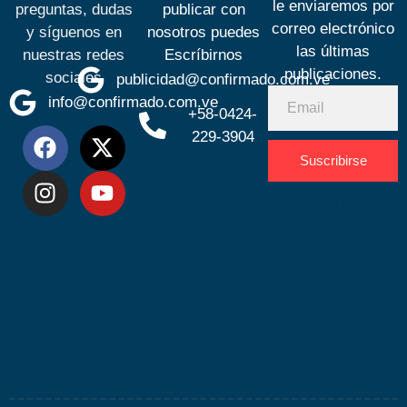
le enviaremos por
preguntas, dudas
publicar con
correo electrónico
y síguenos en
nosotros puedes
las últimas
nuestras redes
Escríbirnos
publicaciones.
sociales
publicidad@confirmado.com.ve
info@confirmado.com.ve
+58-0424-
229-3904
Suscribirse
Desarrolla
por
Espacio
SEO