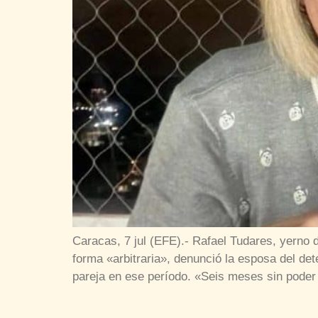
Caracas, 7 jul (EFE).- Rafael Tudares, yerno
forma «arbitraria», denunció la esposa del de
pareja en ese período. «Seis meses sin poder