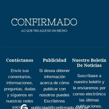
Contáctanos
Publicidad
Nuestro Boletín
De Noticias
Envíe sus
Si desea obtener
Suscríbase a
comentarios,
información
nuestro boletín y
informaciones,
acerca de cómo
le enviaremos por
preguntas, dudas
publicar con
correo electrónico
y síguenos en
nosotros puedes
las últimas
nuestras redes
Escríbirnos
publicaciones.
sociales
publicidad@confirmado.com.ve