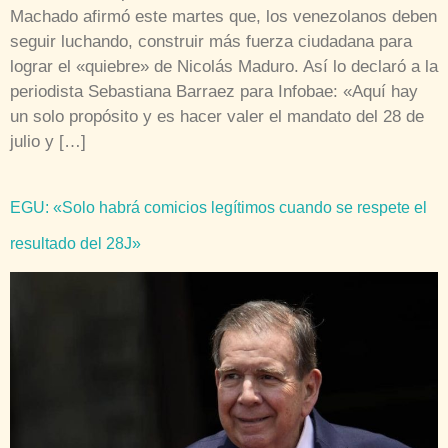
Machado afirmó este martes que, los venezolanos deben
seguir luchando, construir más fuerza ciudadana para
lograr el «quiebre» de Nicolás Maduro. Así lo declaró a la
periodista Sebastiana Barraez para Infobae: «Aquí hay
un solo propósito y es hacer valer el mandato del 28 de
julio y […]
EGU: «Solo habrá comicios legítimos cuando se respete el
resultado del 28J»