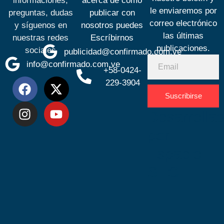
informaciones,
acerca de cómo
le enviaremos por
preguntas, dudas
publicar con
correo electrónico
y síguenos en
nosotros puedes
las últimas
nuestras redes
Escríbirnos
publicaciones.
sociales
publicidad@confirmado.com.ve
info@confirmado.com.ve
+58-0424-
229-3904
Suscribirse
Desarrolla
por
Espacio
SEO