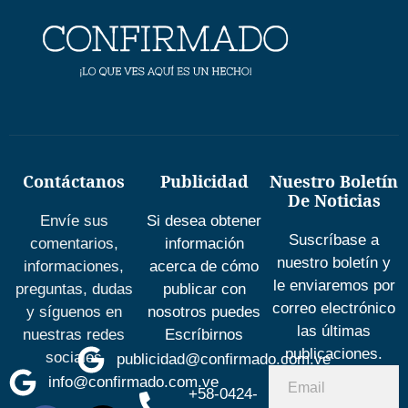
Contáctanos
Publicidad
Nuestro Boletín
De Noticias
Envíe sus
Si desea obtener
Suscríbase a
comentarios,
información
nuestro boletín y
informaciones,
acerca de cómo
le enviaremos por
preguntas, dudas
publicar con
correo electrónico
y síguenos en
nosotros puedes
las últimas
nuestras redes
Escríbirnos
publicaciones.
sociales
publicidad@confirmado.com.ve
info@confirmado.com.ve
+58-0424-