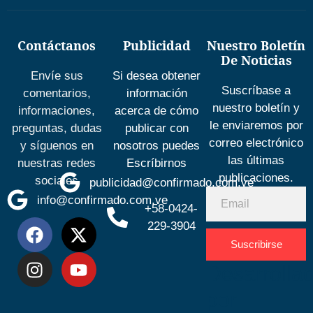
Contáctanos
Publicidad
Nuestro Boletín
De Noticias
Envíe sus
Si desea obtener
Suscríbase a
comentarios,
información
nuestro boletín y
informaciones,
acerca de cómo
le enviaremos por
preguntas, dudas
publicar con
correo electrónico
y síguenos en
nosotros puedes
las últimas
nuestras redes
Escríbirnos
publicaciones.
sociales
publicidad@confirmado.com.ve
info@confirmado.com.ve
+58-0424-
229-3904
Suscribirse
Desarrolla
por