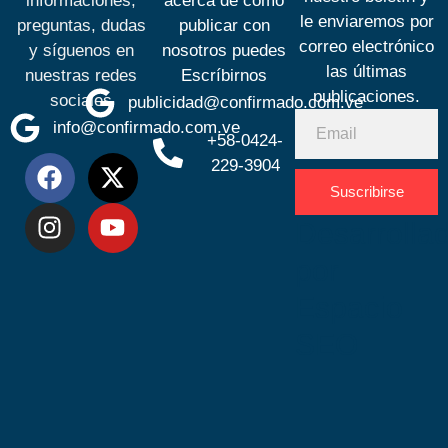
informaciones,
acerca de cómo
le enviaremos por
preguntas, dudas
publicar con
correo electrónico
y síguenos en
nosotros puedes
las últimas
nuestras redes
Escríbirnos
publicaciones.
sociales
publicidad@confirmado.com.ve
info@confirmado.com.ve
+58-0424-
229-3904
Suscribirse
Desarrolla
por
Espacio
SEO