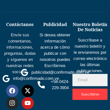
Contáctanos
Publicidad
Nuestro Boletín
De Noticias
Envíe sus
Si desea obtener
Suscríbase a
comentarios,
información
nuestro boletín y
informaciones,
acerca de cómo
le enviaremos por
preguntas, dudas
publicar con
correo electrónico
y síguenos en
nosotros puedes
las últimas
nuestras redes
Escríbirnos
publicaciones.
sociales
publicidad@confirmado.com.ve
info@confirmado.com.ve
+58-0424-
229-3904
Suscribirse
Desarrolla