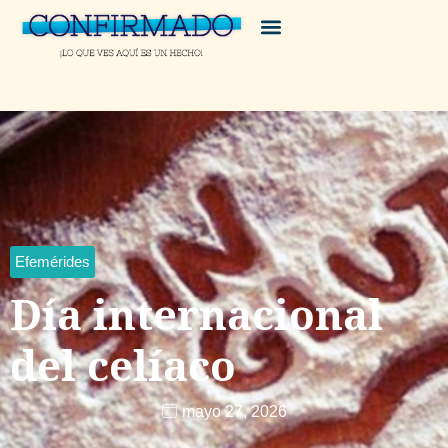
Efemérides
Día internacional
del celíaco
mayo 27, 2026