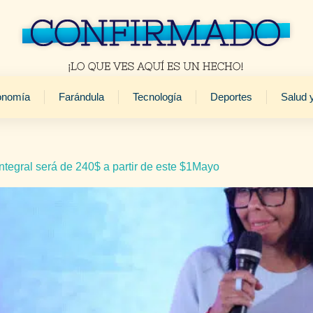
onomía
Farándula
Tecnología
Deportes
Salud 
tegral será de 240$ a partir de este $1Mayo