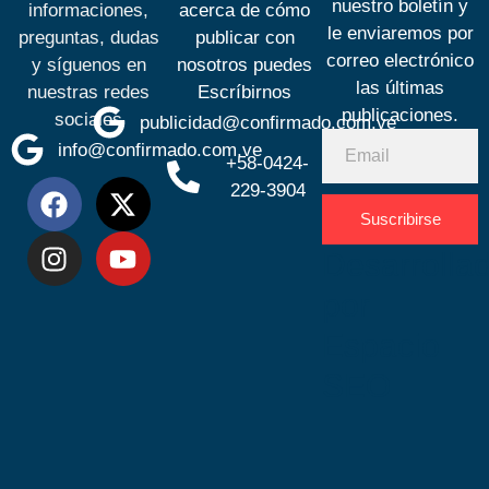
nuestro boletín y
informaciones,
acerca de cómo
le enviaremos por
preguntas, dudas
publicar con
correo electrónico
y síguenos en
nosotros puedes
las últimas
nuestras redes
Escríbirnos
publicaciones.
sociales
publicidad@confirmado.com.ve
info@confirmado.com.ve
+58-0424-
229-3904
Suscribirse
Desarrolla
por
Espacio
SEO