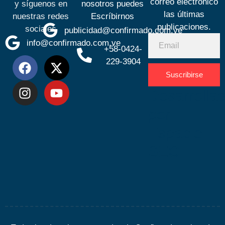
correo electrónico
y síguenos en
nosotros puedes
las últimas
nuestras redes
Escríbirnos
publicaciones.
sociales
publicidad@confirmado.com.ve
info@confirmado.com.ve
+58-0424-
229-3904
Suscribirse
Desarrolla
por
Espacio
SEO