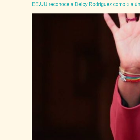
EE.UU reconoce a Delcy Rodríguez como «la úni