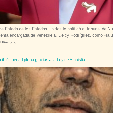
 Estado de los Estados Unidos le notificó al tribunal de Nu
enta encargada de Venezuela, Delcy Rodríguez, como «la ún
única […]
bió libertad plena gracias a la Ley de Amnistía