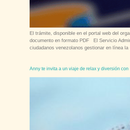
El trámite, disponible en el portal web del org
documento en formato PDF El Servicio Administ
ciudadanos venezolanos gestionar en línea la 
Anny te invita a un viaje de relax y diversión co