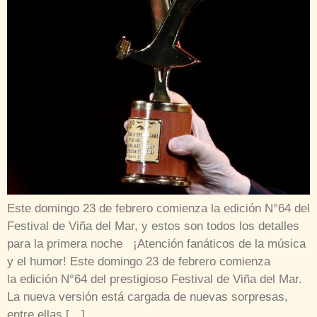
Este domingo 23 de febrero comienza la edición N°64 del
Festival de Viña del Mar, y estos son todos los detalles
para la primera noche ¡Atención fanáticos de la música
y el humor! Este domingo 23 de febrero comienza
la edición N°64 del prestigioso Festival de Viña del Mar.
La nueva versión está cargada de nuevas sorpresas,
entre ellas […]