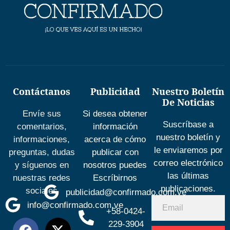
Contáctanos
Publicidad
Nuestro Boletín
De Noticias
Envíe sus
Si desea obtener
Suscríbase a
comentarios,
información
nuestro boletín y
informaciones,
acerca de cómo
le enviaremos por
preguntas, dudas
publicar con
correo electrónico
y síguenos en
nosotros puedes
las últimas
nuestras redes
Escríbirnos
publicaciones.
sociales
publicidad@confirmado.com.ve
info@confirmado.com.ve
+58-0424-
229-3904