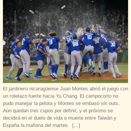
El jardinero nicaragüense Juan Montes abrió el juego con
un roletazo fuerte hacia Yu Chang. El campocorto no
pudo manejar la pelota y Montes se embasó sin outs.
Aún quedan tres cupos por definir, y el próximo se
decidirá en el duelo de vida o muerte entre Taiwán y
España la mañana del martes […]