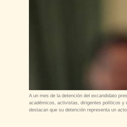
A un mes de la detención del excandidato pres
académicos, activistas, dirigentes políticos 
destacan que su detención representa un acto i