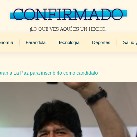
onomía
Farándula
Tecnología
Deportes
Salud 
rán a La Paz para inscribirlo como candidato