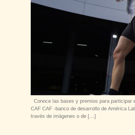
Conoce las bases y premios para participar en
CAF CAF -banco de desarrollo de América Lati
través de imágenes o de […]