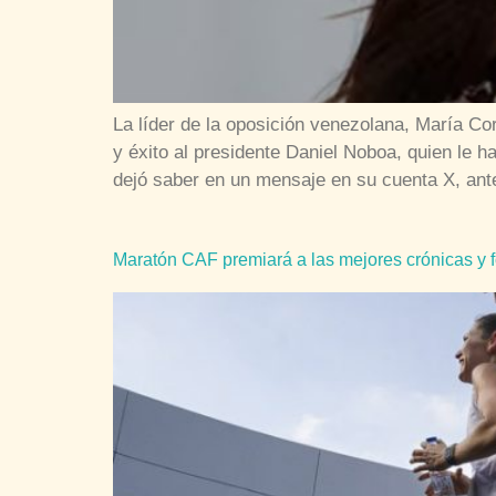
La líder de la oposición venezolana, María C
y éxito al presidente Daniel Noboa, quien le
dejó saber en un mensaje en su cuenta X, ant
Maratón CAF premiará a las mejores crónicas y fo