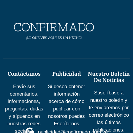
Contáctanos
Publicidad
Nuestro Boletín
De Noticias
Envíe sus
Si desea obtener
Suscríbase a
comentarios,
información
nuestro boletín y
informaciones,
acerca de cómo
le enviaremos por
preguntas, dudas
publicar con
correo electrónico
y síguenos en
nosotros puedes
las últimas
nuestras redes
Escríbirnos
publicaciones.
sociales
publicidad@confirmado.com.ve