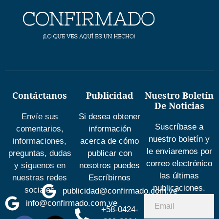
Contáctanos
Publicidad
Nuestro Boletín
De Noticias
Envíe sus
Si desea obtener
Suscríbase a
comentarios,
información
nuestro boletín y
informaciones,
acerca de cómo
le enviaremos por
preguntas, dudas
publicar con
correo electrónico
y síguenos en
nosotros puedes
las últimas
nuestras redes
Escríbirnos
publicaciones.
sociales
publicidad@confirmado.com.ve
info@confirmado.com.ve
+58-0424-