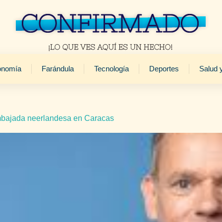
onomía
Farándula
Tecnología
Deportes
Salud 
mbajada neerlandesa en Caracas