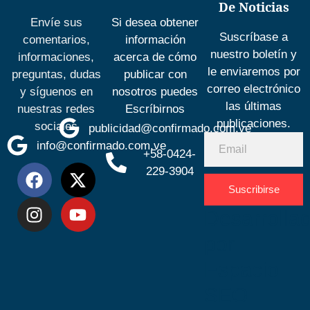
De Noticias
Envíe sus
Si desea obtener
Suscríbase a
comentarios,
información
nuestro boletín y
informaciones,
acerca de cómo
le enviaremos por
preguntas, dudas
publicar con
correo electrónico
y síguenos en
nosotros puedes
las últimas
nuestras redes
Escríbirnos
publicaciones.
sociales
publicidad@confirmado.com.ve
info@confirmado.com.ve
+58-0424-
229-3904
Suscribirse
Desarrolla
por
Espacio
SEO