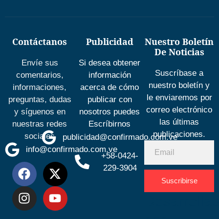
Contáctanos
Publicidad
Nuestro Boletín
De Noticias
Envíe sus
Si desea obtener
Suscríbase a
comentarios,
información
nuestro boletín y
informaciones,
acerca de cómo
le enviaremos por
preguntas, dudas
publicar con
correo electrónico
y síguenos en
nosotros puedes
las últimas
nuestras redes
Escríbirnos
publicaciones.
sociales
publicidad@confirmado.com.ve
info@confirmado.com.ve
+58-0424-
229-3904
Suscribirse
Desarrolla