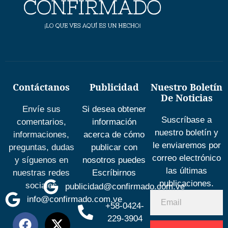
Contáctanos
Publicidad
Nuestro Boletín
De Noticias
Envíe sus
Si desea obtener
Suscríbase a
comentarios,
información
nuestro boletín y
informaciones,
acerca de cómo
le enviaremos por
preguntas, dudas
publicar con
correo electrónico
y síguenos en
nosotros puedes
las últimas
nuestras redes
Escríbirnos
publicaciones.
sociales
publicidad@confirmado.com.ve
info@confirmado.com.ve
+58-0424-
229-3904