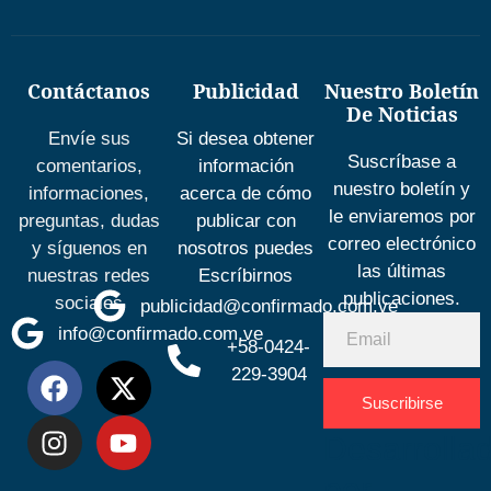
Contáctanos
Publicidad
Nuestro Boletín
De Noticias
Envíe sus
Si desea obtener
Suscríbase a
comentarios,
información
nuestro boletín y
informaciones,
acerca de cómo
le enviaremos por
preguntas, dudas
publicar con
correo electrónico
y síguenos en
nosotros puedes
las últimas
nuestras redes
Escríbirnos
publicaciones.
sociales
publicidad@confirmado.com.ve
info@confirmado.com.ve
+58-0424-
229-3904
Suscribirse
Desarrolla
por