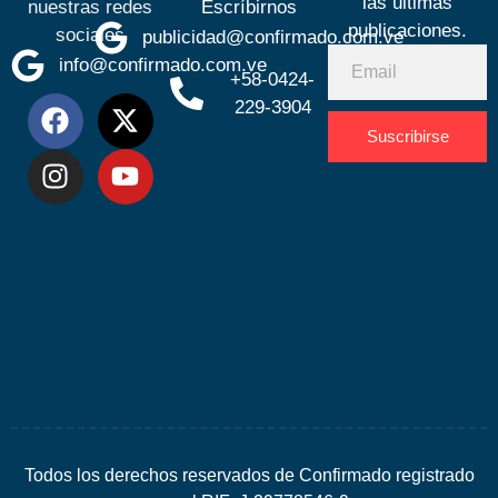
las últimas
nuestras redes
Escríbirnos
publicaciones.
sociales
publicidad@confirmado.com.ve
info@confirmado.com.ve
+58-0424-
229-3904
Suscribirse
Desarrolla
por
Espacio
SEO
Todos los derechos reservados de Confirmado registrado