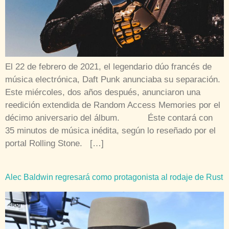
El 22 de febrero de 2021, el legendario dúo francés de
música electrónica, Daft Punk anunciaba su separación.
Este miércoles, dos años después, anunciaron una
reedición extendida de Random Access Memories por el
décimo aniversario del álbum. Éste contará con
35 minutos de música inédita, según lo reseñado por el
portal Rolling Stone. […]
Alec Baldwin regresará como protagonista al rodaje de Rust