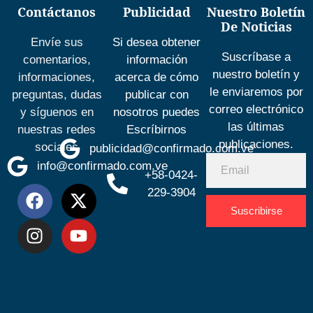
Contáctanos
Publicidad
Nuestro Boletín
De Noticias
Envíe sus
Si desea obtener
Suscríbase a
comentarios,
información
nuestro boletín y
informaciones,
acerca de cómo
le enviaremos por
preguntas, dudas
publicar con
correo electrónico
y síguenos en
nosotros puedes
las últimas
nuestras redes
Escríbirnos
publicaciones.
sociales
publicidad@confirmado.com.ve
info@confirmado.com.ve
+58-0424-
229-3904
Suscribirse
Desarrolla
por
Espacio