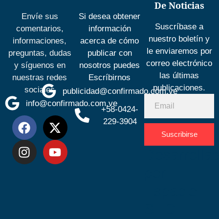
De Noticias
Envíe sus
Si desea obtener
Suscríbase a
comentarios,
información
nuestro boletín y
informaciones,
acerca de cómo
le enviaremos por
preguntas, dudas
publicar con
correo electrónico
y síguenos en
nosotros puedes
las últimas
nuestras redes
Escríbirnos
publicaciones.
sociales
publicidad@confirmado.com.ve
info@confirmado.com.ve
+58-0424-
229-3904
Suscribirse
Desarrolla
por
Espacio
SEO