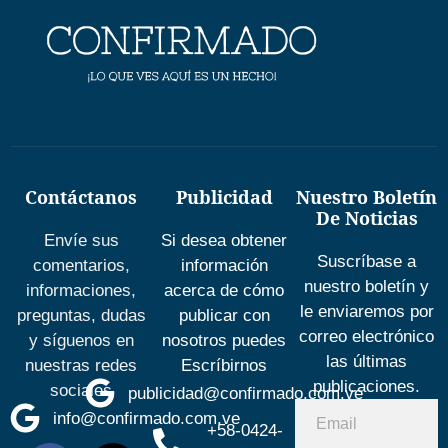
Contáctanos
Publicidad
Nuestro Boletín
De Noticias
Envíe sus
Si desea obtener
Suscríbase a
comentarios,
información
nuestro boletín y
informaciones,
acerca de cómo
le enviaremos por
preguntas, dudas
publicar con
correo electrónico
y síguenos en
nosotros puedes
las últimas
nuestras redes
Escríbirnos
publicaciones.
sociales
publicidad@confirmado.com.ve
info@confirmado.com.ve
+58-0424-