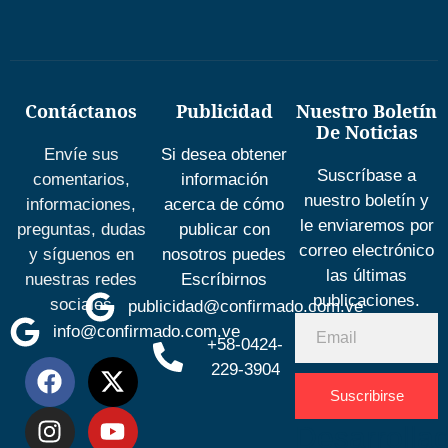
Contáctanos
Publicidad
Nuestro Boletín
De Noticias
Envíe sus
Si desea obtener
Suscríbase a
comentarios,
información
nuestro boletín y
informaciones,
acerca de cómo
le enviaremos por
preguntas, dudas
publicar con
correo electrónico
y síguenos en
nosotros puedes
las últimas
nuestras redes
Escríbirnos
publicaciones.
sociales
publicidad@confirmado.com.ve
info@confirmado.com.ve
+58-0424-
229-3904
Suscribirse
Desarrolla